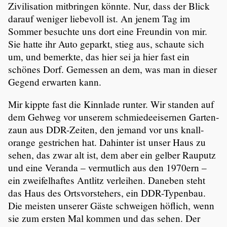
Zivili­sa­tion mitbringen könnte. Nur, dass der Blick
darauf weniger liebevoll ist. An jenem Tag im
Sommer besuchte uns dort eine Freundin von mir.
Sie hatte ihr Auto geparkt, stieg aus, schaute sich
um, und bemerkte, das hier sei ja hier fast ein
schönes Dorf. Gemessen an dem, was man in dieser
Gegend erwarten kann.
Mir kippte fast die Kinnlade runter. Wir standen auf
dem Gehweg vor unserem schmie­de­ei­sernen Garten­
zaun aus DDR-Zeiten, den jemand vor uns knall­
orange gestri­chen hat. Dahinter ist unser Haus zu
sehen, das zwar alt ist, dem aber ein gelber Rauputz
und eine Veranda – vermut­lich aus den 1970ern –
ein zweifel­haftes Antlitz verleihen. Daneben steht
das Haus des Ortsvor­ste­hers, ein DDR-Typenbau.
Die meisten unserer Gäste schweigen höflich, wenn
sie zum ersten Mal kommen und das sehen. Der