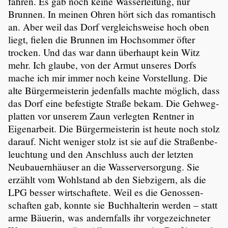
fahren. Es gab noch keine Wasser­lei­tung, nur
Brunnen. In meinen Ohren hört sich das roman­tisch
an. Aber weil das Dorf vergleichs­weise hoch oben
liegt, fielen die Brunnen im Hochsommer öfter
trocken. Und das war dann überhaupt kein Witz
mehr. Ich glaube, von der Armut unseres Dorfs
mache ich mir immer noch keine Vorstel­lung. Die
alte Bürger­meis­terin jeden­falls machte möglich, dass
das Dorf eine befes­tigte Straße bekam. Die Gehweg­
platten vor unserem Zaun verlegten Rentner in
Eigen­ar­beit. Die Bürger­meis­terin ist heute noch stolz
darauf. Nicht weniger stolz ist sie auf die Straßen­be­
leuch­tung und den Anschluss auch der letzten
Neubau­ern­häuser an die Wasser­ver­sor­gung. Sie
erzählt vom Wohlstand ab den Siebzi­gern, als die
LPG besser wirtschaf­tete. Weil es die Genos­sen­
schaften gab, konnte sie Buchhal­terin werden – statt
arme Bäuerin, was andern­falls ihr vorge­zeich­neter