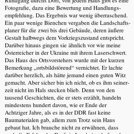
Rundgang durchs Dorf, von jedem Haus gibt es eine
Fotografie, dazu eine Bewertung und Handlungs­
emp­feh­lung. Das Ergebnis war wenig überra­schend.
Ein paar wenige Bienchen vergaben die Landschafts­
planer für die zwei bis drei Gebäude, deren äußere
Gestalt halbwegs dem Vorkriegs­zu­stand entspricht.
Darüber hinaus gingen sie ähnlich vor wie meine
Öster­rei­cher in der Ukraine mit ihrem Laser­schwert.
Das Haus des Ortsvor­ste­hers wurde mit der kurzen
Bemerkung „ortsbild­stö­rend“ vernichtet. Er lachte
darüber herzlich, als hätte jemand einen guten Witz
gemacht. Aber sicher bin ich nicht, ob es ihm seiner­
zeit nicht im Hals stecken blieb. Denn von den
tausend Geschichten, die er stets erzählt, handeln
mindes­tens hundert davon, wie er Ende der
Achtziger Jahre, als es in der DDR fast keine
Bauma­te­rialen gab, allem zum Trotz sein Haus
gebaut hat. Ich brauche nicht zu erwähnen, dass