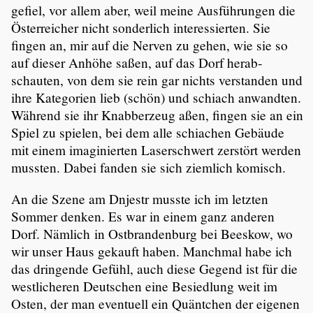
gefiel, vor allem aber, weil meine Ausfüh­rungen die
Öster­rei­cher nicht sonder­lich inter­es­sierten. Sie
fingen an, mir auf die Nerven zu gehen, wie sie so
auf dieser Anhöhe saßen, auf das Dorf herab­
schauten, von dem sie rein gar nichts verstanden und
ihre Katego­rien lieb (schön) und schiach anwandten.
Während sie ihr Knabber­zeug aßen, fingen sie an ein
Spiel zu spielen, bei dem alle schiachen Gebäude
mit einem imagi­nierten Laser­schwert zerstört werden
mussten. Dabei fanden sie sich ziemlich komisch.
An die Szene am Dnjestr musste ich im letzten
Sommer denken. Es war in einem ganz anderen
Dorf. Nämlich in Ostbran­den­burg bei Beeskow, wo
wir unser Haus gekauft haben. Manchmal habe ich
das dringende Gefühl, auch diese Gegend ist für die
westli­cheren Deutschen eine Besied­lung weit im
Osten, der man eventuell ein Quäntchen der eigenen