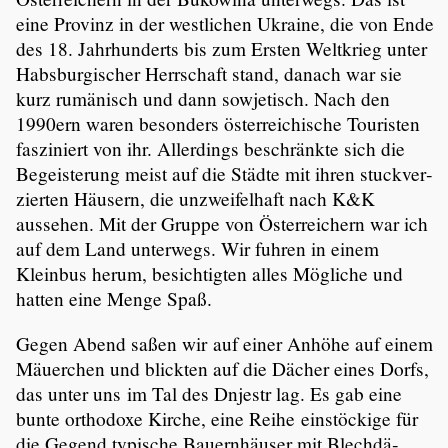
eine Provinz in der westli­chen Ukraine, die von Ende
des 18. Jahrhun­derts bis zum Ersten Weltkrieg unter
Habsbur­gi­scher Herrschaft stand, danach war sie
kurz rumänisch und dann sowje­tisch. Nach den
1990ern waren besonders öster­rei­chi­sche Touristen
faszi­niert von ihr. Aller­dings beschränkte sich die
Begeis­te­rung meist auf die Städte mit ihren stuck­ver­
zierten Häusern, die unzwei­fel­haft nach K&K
aussehen. Mit der Gruppe von Öster­rei­chern war ich
auf dem Land unterwegs. Wir fuhren in einem
Kleinbus herum, besich­tigten alles Mögliche und
hatten eine Menge Spaß.
Gegen Abend saßen wir auf einer Anhöhe auf einem
Mäuerchen und blickten auf die Dächer eines Dorfs,
das unter uns im Tal des Dnjestr lag. Es gab eine
bunte orthodoxe Kirche, eine Reihe einstö­ckige für
die Gegend typische Bauern­häuser mit Blech­dä­