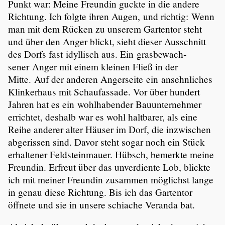
Punkt war: Meine Freundin guckte in die andere
Richtung. Ich folgte ihren Augen, und richtig: Wenn
man mit dem Rücken zu unserem Gartentor steht
und über den Anger blickt, sieht dieser Ausschnitt
des Dorfs fast idyllisch aus. Ein grasbe­wach­
sener Anger mit einem kleinen Fließ in der
Mitte. Auf der anderen Anger­seite ein ansehn­li­ches
Klinker­haus mit Schau­fas­sade. Vor über hundert
Jahren hat es ein wohlha­bender Bauun­ter­nehmer
errichtet, deshalb war es wohl haltbarer, als eine
Reihe anderer alter Häuser im Dorf, die inzwi­schen
abgerissen sind. Davor steht sogar noch ein Stück
erhal­tener Feldstein­mauer. Hübsch, bemerkte meine
Freundin. Erfreut über das unver­diente Lob, blickte
ich mit meiner Freundin zusammen möglichst lange
in genau diese Richtung. Bis ich das Gartentor
öffnete und sie in unsere schiache Veranda bat.