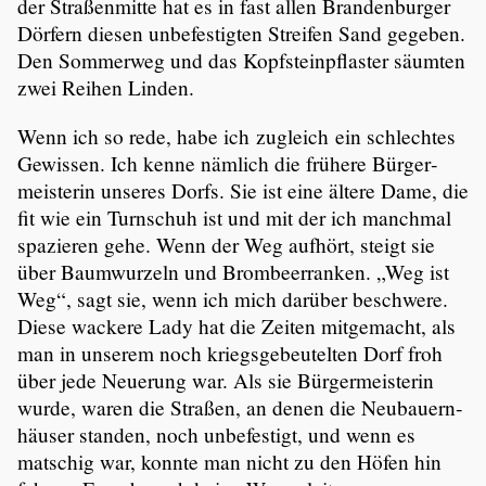
der Straßen­mitte hat es in fast allen Branden­burger
Dörfern diesen unbefes­tigten Streifen Sand gegeben.
Den Sommerweg und das Kopfstein­pflaster säumten
zwei Reihen Linden.
Wenn ich so rede, habe ich zugleich ein schlechtes
Gewissen. Ich kenne nämlich die frühere Bürger­
meis­terin unseres Dorfs. Sie ist eine ältere Dame, die
fit wie ein Turnschuh ist und mit der ich manchmal
spazieren gehe. Wenn der Weg aufhört, steigt sie
über Baumwur­zeln und Brombeer­ranken. „Weg ist
Weg“, sagt sie, wenn ich mich darüber beschwere.
Diese wackere Lady hat die Zeiten mitge­macht, als
man in unserem noch kriegs­ge­beu­telten Dorf froh
über jede Neuerung war. Als sie Bürger­meis­terin
wurde, waren die Straßen, an denen die Neubau­ern­
häuser standen, noch unbefes­tigt, und wenn es
matschig war, konnte man nicht zu den Höfen hin