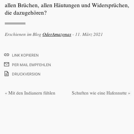
allen Brüchen, allen Häutungen und Wider­sprü­chen,
die dazuge­hören?
Erschienen im Blog
OderAma­zonas
- 11. März 2021
LINK KOPIEREN
PER MAIL EMPFEHLEN
DRUCKVERSION
Beitrags-
« Mit den Indianern fühlen
Schuften wie eine Hafen­nutte »
Navigation