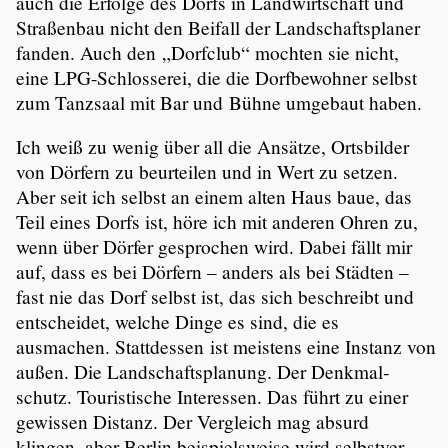
auch die Erfolge des Dorfs in Landwirt­schaft und
Straßenbau nicht den Beifall der Landschafts­planer
fanden. Auch den „Dorfclub“ mochten sie nicht,
eine LPG-Schlosserei, die die Dorfbe­wohner selbst
zum Tanzsaal mit Bar und Bühne umgebaut haben.
Ich weiß zu wenig über all die Ansätze, Ortsbilder
von Dörfern zu beurteilen und in Wert zu setzen.
Aber seit ich selbst an einem alten Haus baue, das
Teil eines Dorfs ist, höre ich mit anderen Ohren zu,
wenn über Dörfer gespro­chen wird. Dabei fällt mir
auf, dass es bei Dörfern – anders als bei Städten –
fast nie das Dorf selbst ist, das sich beschreibt und
entscheidet, welche Dinge es sind, die es
ausmachen. Statt­dessen ist meistens eine Instanz von
außen. Die Landschafts­pla­nung. Der Denkmal­
schutz. Touris­ti­sche Inter­essen. Das führt zu einer
gewissen Distanz. Der Vergleich mag absurd
klingen, aber Berlin beispiels­weise wird selbst­ver­