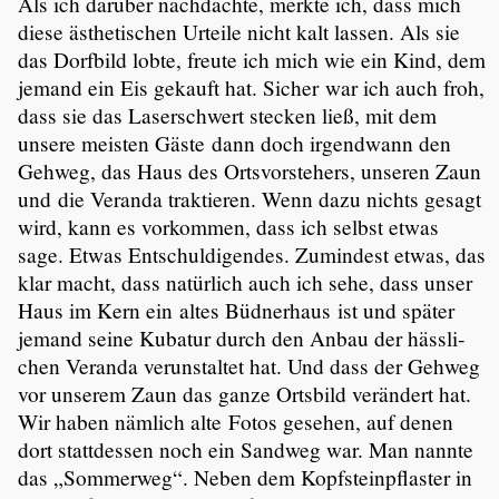
Als ich darüber nachdachte, merkte ich, dass mich
diese ästhe­ti­schen Urteile nicht kalt lassen. Als sie
das Dorfbild lobte, freute ich mich wie ein Kind, dem
jemand ein Eis gekauft hat. Sicher war ich auch froh,
dass sie das Laser­schwert stecken ließ, mit dem
unsere meisten Gäste dann doch irgend­wann den
Gehweg, das Haus des Ortsvor­ste­hers, unseren Zaun
und die Veranda traktieren. Wenn dazu nichts gesagt
wird, kann es vorkommen, dass ich selbst etwas
sage. Etwas Entschul­di­gendes. Zumindest etwas, das
klar macht, dass natürlich auch ich sehe, dass unser
Haus im Kern ein altes Büdner­haus ist und später
jemand seine Kubatur durch den Anbau der hässli­
chen Veranda verun­staltet hat. Und dass der Gehweg
vor unserem Zaun das ganze Ortsbild verändert hat.
Wir haben nämlich alte Fotos gesehen, auf denen
dort statt­dessen noch ein Sandweg war. Man nannte
das „Sommerweg“. Neben dem Kopfstein­pflaster in