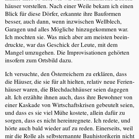
häuser vorstellen. Nach einer Weile bekam ich einen
Blick für diese Dörfer, erkannte ihre Bauformen
besser, auch dann, wenn inzwi­schen Wellblech,
Garagen und alles Mögliche hinzu­ge­kommen war.
Ich mochten sie. Was mich aber am meisten beein­
druckte, war das Geschick der Leute, mit dem
Mangel umzugehen. Die Impro­vi­sa­tionen gehörten
insofern zum Ortsbild dazu.
Ich versuchte, den Öster­rei­chern zu erklären, dass
die Häuser, die sie für alt hielten, relativ neue Ferien­
häuser waren, die Blech­dach­häuser seien dagegen
alt. Ich erzählte ihnen auch, dass ihre Bewohner von
einer Kaskade von Wirtschafts­krisen gebeutelt seien,
und dass es sie viel Mühe kostete, allein dafür zu
sorgen, dass es nicht herein­reg­nete. Ich redete, und
hörte auch bald wieder auf zu reden. Einer­seits, weil
mir die Rolle als selbst­er­nannte Bauhis­to­ri­kerin nicht