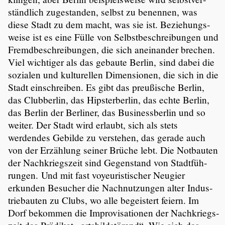
ständ­lich zugestanden, selbst zu benennen, was
diese Stadt zu dem macht, was sie ist. Bezie­hungs­
weise ist es eine Fülle von Selbst­be­schrei­bungen und
Fremd­be­schrei­bungen, die sich anein­ander brechen.
Viel wichtiger als das gebaute Berlin, sind dabei die
sozialen und kultu­rellen Dimen­sionen, die sich in die
Stadt einschreiben. Es gibt das preußi­sche Berlin,
das Clubberlin, das Hipster­berlin, das echte Berlin,
das Berlin der Berliner, das Business­berlin und so
weiter. Der Stadt wird erlaubt, sich als stets
werdendes Gebilde zu verstehen, das gerade auch
von der Erzählung seiner Brüche lebt. Die Notbauten
der Nachkriegs­zeit sind Gegen­stand von Stadt­füh­
rungen. Und mit fast voyeu­ris­ti­scher Neugier
erkunden Besucher die Nachnut­zungen alter Indus­
trie­bauten zu Clubs, wo alle begeis­tert feiern. Im
Dorf bekommen die Impro­vi­sa­tionen der Nachkriegs­