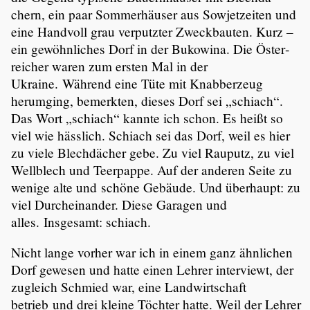
chern, ein paar Sommer­häuser aus Sowjet­zeiten und
eine Handvoll grau verputzter Zweck­bauten. Kurz –
ein gewöhn­li­ches Dorf in der Bukowina. Die Öster­
rei­cher waren zum ersten Mal in der
Ukraine. Während eine Tüte mit Knabber­zeug
herumging, bemerkten, dieses Dorf sei „schiach“.
Das Wort „schiach“ kannte ich schon. Es heißt so
viel wie hässlich. Schiach sei das Dorf, weil es hier
zu viele Blech­dä­cher gebe. Zu viel Rauputz, zu viel
Wellblech und Teerpappe. Auf der anderen Seite zu
wenige alte und schöne Gebäude. Und überhaupt: zu
viel Durch­ein­ander. Diese Garagen und
alles. Insgesamt: schiach.
Nicht lange vorher war ich in einem ganz ähnlichen
Dorf gewesen und hatte einen Lehrer inter­viewt, der
zugleich Schmied war, eine Landwirt­schaft
betrieb und drei kleine Töchter hatte. Weil der Lehrer