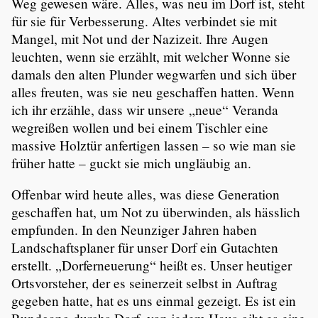
Weg gewesen wäre. Alles, was neu im Dorf ist, steht
für sie für Verbes­se­rung. Altes verbindet sie mit
Mangel, mit Not und der Nazizeit. Ihre Augen
leuchten, wenn sie erzählt, mit welcher Wonne sie
damals den alten Plunder wegwarfen und sich über
alles freuten, was sie neu geschaffen hatten. Wenn
ich ihr erzähle, dass wir unsere „neue“ Veranda
wegreißen wollen und bei einem Tischler eine
massive Holztür anfer­tigen lassen – so wie man sie
früher hatte – guckt sie mich ungläubig an.
Offenbar wird heute alles, was diese Genera­tion
geschaffen hat, um Not zu überwinden, als hässlich
empfunden. In den Neunziger Jahren haben
Landschafts­planer für unser Dorf ein Gutachten
erstellt. „Dorfer­neue­rung“ heißt es. Unser heutiger
Ortsvor­steher, der es seiner­zeit selbst in Auftrag
gegeben hatte, hat es uns einmal gezeigt. Es ist ein