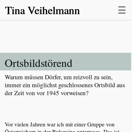
Tina Veihelmann
Skip
to
content
Ortsbild­stö­rend
Warum müssen Dörfer, um reizvoll zu sein,
immer ein möglichst geschlos­senes Ortsbild aus
der Zeit von vor 1945 vorweisen?
Vor vielen Jahren war ich mit einer Gruppe von
Öster­rei­chern in der Bukowina unterwegs. Das ist