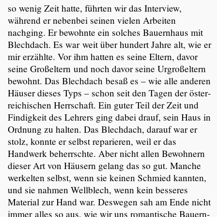
so wenig Zeit hatte, führten wir das Interview,
während er nebenbei seinen vielen Arbeiten
nachging. Er bewohnte ein solches Bauern­haus mit
Blechdach. Es war weit über hundert Jahre alt, wie er
mir erzählte. Vor ihm hatten es seine Eltern, davor
seine Großel­tern und noch davor seine Urgroß­el­tern
bewohnt. Das Blechdach besaß es – wie alle anderen
Häuser dieses Typs – schon seit den Tagen der öster­
rei­chi­schen Herrschaft. Ein guter Teil der Zeit und
Findig­keit des Lehrers ging dabei drauf, sein Haus in
Ordnung zu halten. Das Blechdach, darauf war er
stolz, konnte er selbst reparieren, weil er das
Handwerk beherrschte. Aber nicht allen Bewohnern
dieser Art von Häusern gelang das so gut. Manche
werkelten selbst, wenn sie keinen Schmied kannten,
und sie nahmen Wellblech, wenn kein besseres
Material zur Hand war. Deswegen sah am Ende nicht
immer alles so aus, wie wir uns roman­ti­sche Bauern­