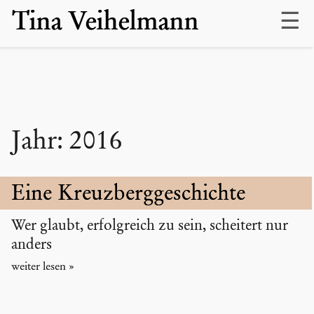
Skip
Tina Veihelmann
to
content
Jahr:
2016
Eine Kreuzberg­geschichte
Wer glaubt, erfolgreich zu sein, scheitert nur
anders