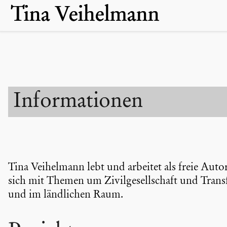
Skip
Tina Veihelmann
to
content
Infor­ma­tionen
Tina Veihelmann lebt und arbeitet als freie Auto
sich mit Themen um Zivil­ge­sell­schaft und Trans­fo
und im ländli­chen Raum.