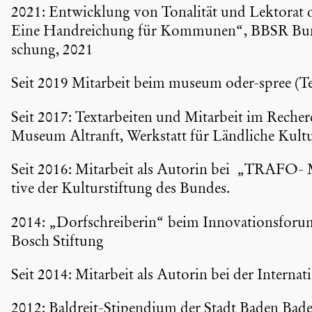
2021: Entwick­lung von Tonalität und Lektorat der
Eine Handrei­chung für Kommunen“, BBSR Bunde
schung, 2021
Seit 2019 Mitarbeit beim museum oder-spree (Te
Seit 2017: Textar­beiten und Mitarbeit im Rech
Museum Altranft, Werkstatt für Ländliche Kult
Seit 2016: Mitarbeit als Autorin bei „TRAFO- M
tive der Kultur­stif­tung des Bundes.
2014: „Dorfschrei­berin“ beim Innova­ti­ons­for
Bosch Stiftung
Seit 2014: Mitarbeit als Autorin bei der Inter­na­
2012: Baldreit-Stipendium der Stadt Baden Bad