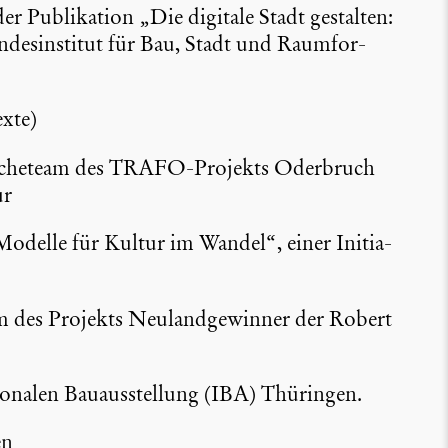
 Publi­ka­tion „Die digitale Stadt gestalten:
s­in­stitut für Bau, Stadt und Raumfor­
xte)
er­che­team des TRAFO-Projekts Oderbruch
ur
odelle für Kultur im Wandel“, einer Initia­
um des Projekts Neuland­ge­winner der Robert
tio­nalen Bauaus­stel­lung (IBA) Thüringen.
en