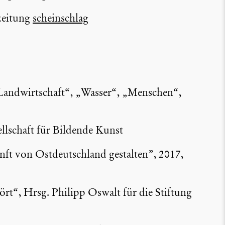
zei­tung
schein­schlag
Landwirt­schaft“, „Wasser“, „Menschen“,
ll­schaft für Bildende Kunst
t von Ostdeutsch­land gestalten”, 2017,
rt“, Hrsg. Philipp Oswalt für die Stiftung