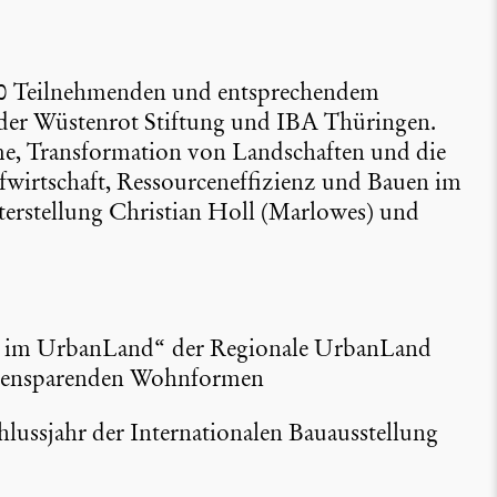
0 Teilneh­menden und entspre­chendem
on der Wüstenrot Stiftung und IBA Thüringen.
, Trans­for­ma­tion von Landschaften und die
wirt­schaft, Ressour­cen­ef­fi­zienz und Bauen im
terstel­lung Christian Holl (Marlowes) und
en im UrbanLand“ der Regionale UrbanLand
ächen­spa­renden Wohnformen
ss­jahr der Inter­na­tio­nalen Bauaus­stel­lung