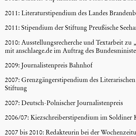
2011: Litera­tur­sti­pen­dium des Landes Branden­
2011: Stipen­dium der Stiftung Preußi­sche Seeha
2010: Ausstel­lungs­re­cherche und Textar­beit z
mit anschlaege.de im Auftrag des Bundes­mi­nis­t
2009: Journa­lis­ten­preis Bahnhof
2007: Grenz­gän­ger­sti­pen­dium des Litera­ri­sc
Stiftung
2007: Deutsch-Polnischer Journa­lis­ten­preis
2006/07: Kiezschrei­ber­sti­pen­dium im Soldiner
2007 bis 2010: Redak­teurin bei der Wochen­zei­