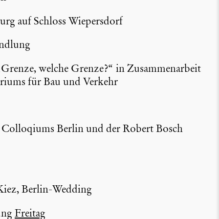
burg auf Schloss Wiepers­dorf
nd­lung
u „Grenze, welche Grenze?“ in Zusam­men­ar­beit
e­riums für Bau und Verkehr
hen Collo­qiums Berlin und der Robert Bosch
 Kiez, Berlin-Wedding
tung
Freitag