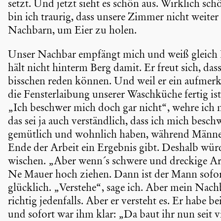
setzt. Und jetzt sieht es schön aus. Wirklich sch
bin ich traurig, dass unsere Zimmer nicht weit
Nachbarn, um Eier zu holen.
Unser Nachbar empfängt mich und weiß gleich B
hält nicht hinterm Berg damit. Er freut sich, d
bisschen reden können. Und weil er ein aufmerk­
die Fenster­lai­bung unserer Wasch­küche fertig is
„Ich beschwer mich doch gar nicht“, wehre ich m
das sei ja auch verständ­lich, dass ich mich bes
gemütlich und wohnlich haben, während Männer 
Ende der Arbeit ein Ergebnis gibt. Deshalb wü
wischen. „Aber wenn´s schwere und dreckige Ar
Ne Mauer hoch ziehen. Dann ist der Mann sofort
glücklich. „Verstehe“, sage ich. Aber mein Nachb
richtig jeden­falls. Aber er versteht es. Er habe 
und sofort war ihm klar: „Da baut ihr nun seit 