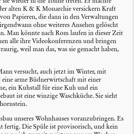
sie wieder in die Tonne treten. Er machte
der alten K & K Monarchie versi­ckern Kraft
von Papieren, die dann in den Verwal­tungen
m irgend­wann ohne weiteres Ansehen gelöscht
n. Man könnte nach Rom laufen in dieser Zeit
 alle ihre Video­kon­fe­renzen und bringen
aurig, weil man das, was sie gemacht haben,
Mann versucht, auch jetzt im Winter, mit
ine arme Büdner­wirt­schaft mit einer
ine, ein Kuhstall für eine Kuh und ein
baut ist eine winzige Wasch­küche. Sie sieht
horn­stein.
ausbau unseres Wohnhauses voran­zu­bringen. Es
fertig. Die Spüle ist provi­so­risch, und kein