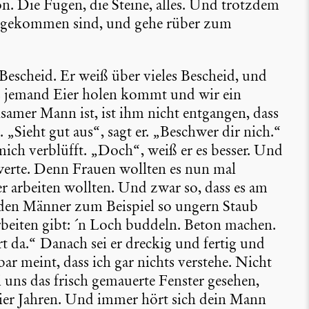
ön. Die Fugen, die Steine, alles. Und trotzdem
er gekommen sind, und gehe rüber zum
escheid. Er weiß über vieles Bescheid, und
ass jemand Eier holen kommt und wir ein
samer Mann ist, ist ihm nicht entgangen, dass
t. „Sieht gut aus“, sagt er. „Beschwer dir nich.“
ich verblüfft. „Doch“, weiß er es besser. Und
chwerte. Denn Frauen wollten es nun mal
arbeiten wollten. Und zwar so, dass es am
rden Männer zum Beispiel so ungern Staub
beiten gibt: ´n Loch buddeln. Beton machen.
 da.“ Danach sei er dreckig und fertig und
ar meint, dass ich gar nichts verstehe. Nicht
bei uns das frisch gemauerte Fenster gesehen,
vier Jahren. Und immer hört sich dein Mann