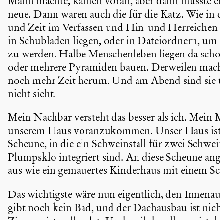
Mann machte, kamen voran, aber dann musste er 
neue. Dann waren auch die für die Katz. Wie in 
und Zeit im Verfassen und Hin-und Herrei­chen 
in Schub­laden liegen, oder in Datei­ord­nern, u
zu werden. Halbe Menschen­leben liegen da scho
oder mehrere Pyramiden bauen. Derweilen machen
noch mehr Zeit herum. Und am Abend sind sie tr
nicht sieht.
Mein Nachbar versteht das besser als ich. Mein 
unserem Haus voran­zu­kommen. Unser Haus ist e
Scheune, in die ein Schwe­install für zwei Schwe
Plumpsklo integriert sind. An diese Scheune ange
aus wie ein gemau­ertes Kinder­haus mit einem Sc
Das wichtigste wäre nun eigent­lich, den Innen­
gibt noch kein Bad, und der Dachausbau ist nicht 