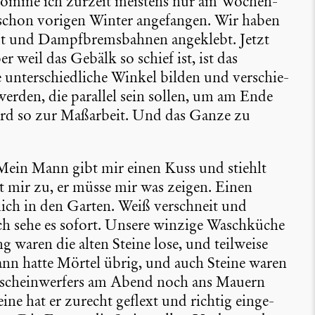
, komme ich zurzeit meistens nur am Wochen­
schon vorigen Winter angefangen. Wir haben
t und Dampf­brems­bahnen angeklebt. Jetzt
weil das Gebälk so schief ist, ist das
unter­schied­liche Winkel bilden und verschie­
erden, die parallel sein sollen, um am Ende
wird so zur Maßarbeit. Und das Ganze zu
Mein Mann gibt mir einen Kuss und stiehlt
ert mir zu, er müsse mir was zeigen. Einen
 mich in den Garten. Weiß verschneit und
 Ich sehe es sofort. Unsere winzige Wasch­küche
ng waren die alten Steine lose, und teilweise
ann hatte Mörtel übrig, und auch Steine waren
auschein­wer­fers am Abend noch ans Mauern
ne hat er zurecht geflext und richtig einge­