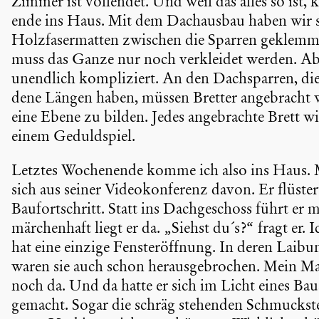
Zimmer ist vollendet. Und weil das alles so ist
ende ins Haus. Mit dem Dachausbau haben wir 
Holzfa­ser­matten zwischen die Sparren geklemm
muss das Ganze nur noch verkleidet werden. Aber 
unendlich kompli­ziert. An den Dachsparren, die 
dene Längen haben, müssen Bretter angebracht w
eine Ebene zu bilden. Jedes angebrachte Brett 
einem Geduld­spiel.
Letztes Wochen­ende komme ich also ins Haus. 
sich aus seiner Video­kon­fe­renz davon. Er flüst
Baufort­schritt. Statt ins Dachge­schoss führt er
märchen­haft liegt er da. „Siehst du´s?“ fragt er.
hat eine einzige Fenster­öff­nung. In deren Laibu
waren sie auch schon heraus­ge­bro­chen. Mein M
noch da. Und da hatte er sich im Licht eines B
gemacht. Sogar die schräg stehenden Schmuck­stei