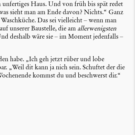
ein unfer­tiges Haus. Und von früh bis spät redet
 was sieht man am Ende davon? Nichts.“ Ganz
 Wasch­küche. Das sei vielleicht – wenn man
 auf unserer Baustelle, die am
aller­we­nigsten
 Und deshalb wäre sie – im Moment jeden­falls –
nden habe. „Ich geh jetzt rüber und lobe
 „Weil dit kann ja nich sein. Schuftet der die
Wochen­ende kommst du und beschwerst dir.“