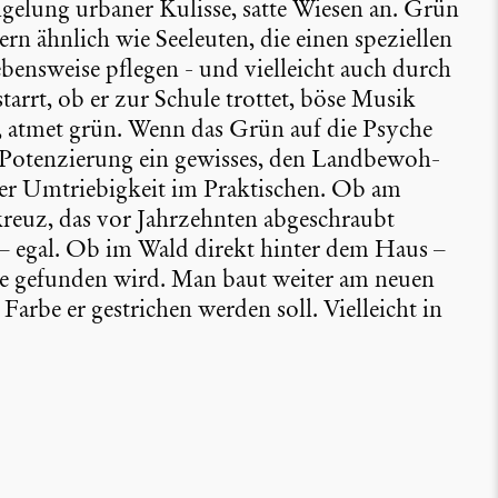
ge­lung urbaner Kulisse, satte Wiesen an. Grün
nern ähnlich wie Seeleuten, die einen spezi­ellen
ebens­weise pflegen - und vielleicht auch durch
tarrt, ob er zur Schule trottet, böse Musik
, atmet grün. Wenn das Grün auf die Psyche
Poten­zie­rung ein gewisses, den Landbe­woh­
er Umtrie­big­keit im Prakti­schen. Ob am
kreuz, das vor Jahrzehnten abgeschraubt
 – egal. Ob im Wald direkt hinter dem Haus –
he gefunden wird. Man baut weiter am neuen
arbe er gestri­chen werden soll. Vielleicht in