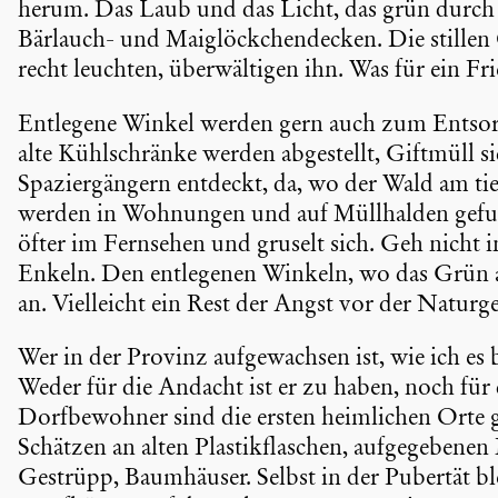
herum. Das Laub und das Licht, das grün durch d
Bärlauch- und Maiglöck­chen­de­cken. Die stillen
recht leuchten, überwäl­tigen ihn. Was für ein Fr
Entlegene Winkel werden gern auch zum Entso
alte Kühlschränke werden abgestellt, Giftmüll s
Spazier­gän­gern entdeckt, da, wo der Wald am ti
werden in Wohnungen und auf Müllhalden gefu
öfter im Fernsehen und gruselt sich. Geh nicht
Enkeln. Den entle­genen Winkeln, wo das Grün al
an. Vielleicht ein Rest der Angst vor der Natur­ge
Wer in der Provinz aufge­wachsen ist, wie ich es 
Weder für die Andacht ist er zu haben, noch für 
Dorfbe­wohner sind die ersten heimli­chen Orte
Schätzen an alten Plastik­fla­schen, aufge­ge­bene
Gestrüpp, Baumhäuser. Selbst in der Pubertät bl