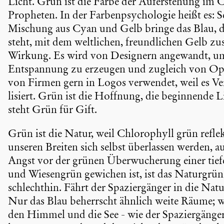
Licht. Grün ist die Farbe der Aufer­ste­hung im 
Propheten. In der Farben­psy­cho­logie heißt es:
Mischung aus Cyan und Gelb bringe das Blau, d
steht, mit dem weltli­chen, freund­li­chen Gelb 
Wirkung. Es wird von Designern angewandt, um
Entspan­nung zu erzeugen und zugleich von Opt
von Firmen gern in Logos verwendet, weil es Vert
li­siert. Grün ist die Hoffnung, die begin­nend
steht Grün für Gift.
Grün ist die Natur, weil Chloro­phyll grün reflek
unseren Breiten sich selbst überlassen werden, a
Angst vor der grünen Überwu­che­rung einer tie
und Wiesen­grün gewichen ist, ist das Naturgrü
schlechthin. Fährt der Spazier­gänger in die Na
Nur das Blau beherrscht ähnlich weite Räume; we
den Himmel und die See - wie der Spazier­gänger