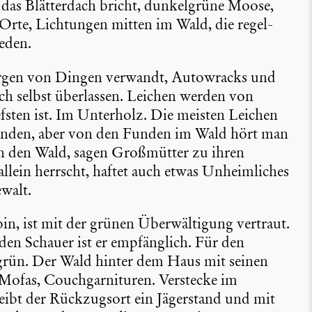
as Blätter­dach bricht, dunkel­grüne Moose,
 Orte, Lichtungen mitten im Wald, die regel­
ieden.
rgen von Dingen verwandt, Autowracks und
ich selbst überlassen. Leichen werden von
efsten ist. Im Unterholz. Die meisten Leichen
nden, aber von den Funden im Wald hört man
 in den Wald, sagen Großmütter zu ihren
lein herrscht, haftet auch etwas Unheim­li­ches
­walt.
bin, ist mit der grünen Überwäl­ti­gung vertraut.
den Schauer ist er empfäng­lich. Für den
 grün. Der Wald hinter dem Haus mit seinen
n Mofas, Couch­gar­ni­turen. Verstecke im
eibt der Rückzugsort ein Jäger­stand und mit