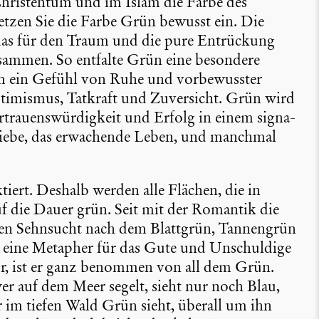
Chris­tentum und im Islam die Farbe des
 Setzen Sie die Farbe Grün bewusst ein. Die
as für den Traum und die pure Entrü­ckung
zusammen. So entfalte Grün eine besondere
 ein Gefühl von Ruhe und vorbe­wusster
imismus, Tatkraft und Zuver­sicht. Grün wird
rau­ens­wür­dig­keit und Erfolg in einem signa­
e Liebe, das erwachende Leben, und manchmal
­tiert. Deshalb werden alle Flächen, die in
uf die Dauer grün. Seit mit der Romantik die
fen Sehnsucht nach dem Blattgrün, Tannen­grün
n eine Metapher für das Gute und Unschul­dige
tur, ist er ganz benommen von all dem Grün.
r auf dem Meer segelt, sieht nur noch Blau,
 im tiefen Wald Grün sieht, überall um ihn