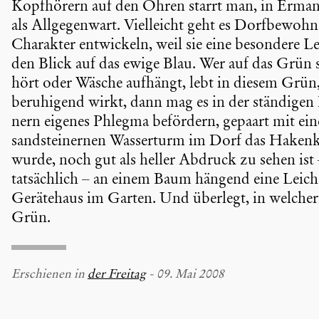
Kopfhö­rern auf den Ohren starrt man, in Erman­
als Allge­gen­wart. Vielleicht geht es Dorfbe­woh­
Charakter entwi­ckeln, weil sie eine besondere L
den Blick auf das ewige Blau. Wer auf das Grün s
hört oder Wäsche aufhängt, lebt in diesem Grün
beruhi­gend wirkt, dann mag es in der ständigen 
nern eigenes Phlegma befördern, gepaart mit ein
sandstei­nernen Wasser­turm im Dorf das Haken­
wurde, noch gut als heller Abdruck zu sehen ist
tatsäch­lich – an einem Baum hängend eine Leic
Geräte­haus im Garten. Und überlegt, in welcher F
Grün.
Erschienen in
der Freitag
- 09. Mai 2008