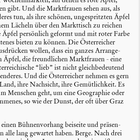
en Wochen­märkten, auf denen es rote Äpfel,
n gibt. Und die Markt­frauen sehen aus, als
deres tun, als ihre schönen, ungespritzten Äpfel
enem Lächeln über den Markt­tisch zu reichen
ie Äpfel persön­lich geformt und mit roter Farbe
tenes bieten zu können. Die Öster­rei­cher
usdrü­cken wollen, dass ein ganzes Arran­ge­
Äpfel, die freund­li­chen Markt­frauen - eine
ei­chi­sche “lieb” ist nicht gleich­be­deu­tend
n­deres. Und die Öster­rei­cher nehmen es gern
 Land, ihre Nachsicht, ihre Gemüt­lich­keit. Es
s um Menschen geht, um eine Geogra­phie oder
m­menes, so wie der Dunst, der oft über Graz
d einen Bühnen­vor­hang beiseite und präsen­
n alle lang gewartet haben. Berge. Nach drei