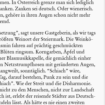
men. In Öster­reich grenze man sich lediglich
anken. Zanken sei deutsch. Oder wiene­risch.
n, gehöre in ihren Augen schon nicht mehr
remd.
set­zung”, sagt unsere Gastge­berin, als wir tags
rößten Weinort der Steier­mark. Die Weinkö­
Jasmin fahren auf prächtig geschmückten
Blüten ringsum. Korngarben, Äpfel und
r Blasmu­sik­ka­pelle, die gemäch­lich einher
enen Netzstrumpf­hosen mit gerän­derten Augen,
lang­weilt, sonntäg­lich. “Schiach” wäre,
ag, darauf bestehen, Punk zu sein und die
iach”. Wie der Streit und die Dishar­monie.
n nicht zu den Menschen, nicht zur Landschaft
ch ist, erlebt der reisende Städter aus Deutsch­
­deln lässt. Als hätte es nie einen zweiten