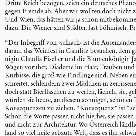
Dritte Reich bezögen, seien ein deutsches Phäno
gegen Fremde ab. Aber wir wollten doch nicht z
Und Wien, das hätten wir ja schon mitbe­komme
dazu. Die Wiener sind Städter, fast böhmisch. F
“Der Inbegriff von ›schiach‹ ist die Ausein­an­der­
darauf das Weinfest in Gamlitz besuchen, dem g
nigin Claudia Fischer und die Blumen­kö­nigin 
Wagen vorüber, Diademe im Haar, Trauben und 
Kürbisse, die groß wie Findlinge sind. Neben eine
schreitet, schlen­dern zwei Mädchen in zerris­s
doch statt Bierfla­schen zu werfen, lächeln sie, ge
würden sie heute, an diesem sonnigen, schönen T
Konse­quenzen zu ziehen. “Konse­quenz” ist “sch
Schon die Worte passen nicht hierher, sie passe
und nicht zur Archi­tektur. Wo Öster­reich ländli
land so viel heile gebaute Welt, dass es ihn schwin