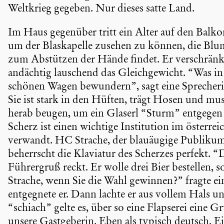
Weltkrieg gegeben. Nur dieses satte Land.
Im Haus gegenüber tritt ein Alter auf den Balk
um der Blaska­pelle zusehen zu können, die Blum
zum Abstützen der Hände findet. Er verschränk
andächtig lauschend das Gleich­ge­wicht. “Was i
schönen Wagen bewundern”, sagt eine Sprecherin
Sie ist stark in den Hüften, trägt Hosen und mu
herab beugen, um ein Glaserl “Sturm” entgegen
Scherz ist einen wichtige Insti­tu­tion im öster­r
verwandt. HC Strache, der blauäu­gige Publi­kums
beherrscht die Klaviatur des Scherzes perfekt. “
Führer­gruß reckt. Er wolle drei Bier bestellen, 
Strache, wenn Sie die Wahl gewinnen?” fragte ein 
entgeg­nete er. Dann lachte er aus vollem Hals 
“schiach” gelte es, über so eine Flapserei eine Gr
unsere Gastge­berin. Eben als typisch deutsch