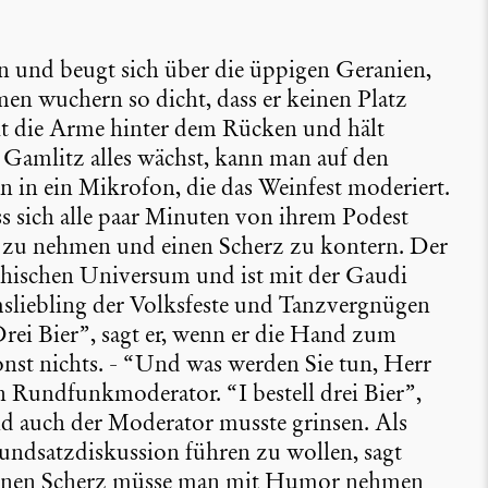
on und beugt sich über die üppigen Geranien,
en wuchern so dicht, dass er keinen Platz
t die Arme hinter dem Rücken und hält
n Gamlitz alles wächst, kann man auf den
 in ein Mikrofon, die das Weinfest moderiert.
ss sich alle paar Minuten von ihrem Podest
 zu nehmen und einen Scherz zu kontern. Der
ei­chi­schen Universum und ist mit der Gaudi
­lieb­ling der Volks­feste und Tanzver­gnügen
Drei Bier”, sagt er, wenn er die Hand zum
sonst nichts. - “Und was werden Sie tun, Herr
Rundfunk­mo­de­rator. “I bestell drei Bier”,
und auch der Moderator musste grinsen. Als
und­satz­dis­kus­sion führen zu wollen, sagt
. Einen Scherz müsse man mit Humor nehmen