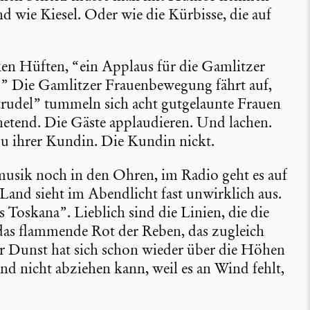
 wie Kiesel. Oder wie die Kürbisse, die auf
ken Hüften, “ein Applaus für die Gamlitzer
Die Gamlitzer Frauen­be­we­gung fährt auf,
rudel” tummeln sich acht gutge­launte Frauen
etend. Die Gäste applau­dieren. Und lachen.
u ihrer Kundin. Die Kundin nickt.
musik noch in den Ohren, im Radio geht es auf
nd sieht im Abend­licht fast unwirk­lich aus.
hs Toskana”. Lieblich sind die Linien, die die
as flammende Rot der Reben, das zugleich
er Dunst hat sich schon wieder über die Höhen
und nicht abziehen kann, weil es an Wind fehlt,