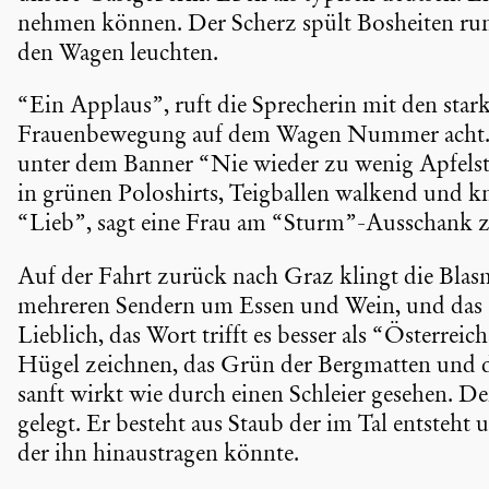
nehmen können. Der Scherz spült Bosheiten rund
den Wagen leuchten.
“Ein Applaus”, ruft die Sprecherin mit den star
Frauen­be­we­gung auf dem Wagen Nummer acht.” 
unter dem Banner “Nie wieder zu wenig Apfel­st
in grünen Poloshirts, Teigballen walkend und kn
“Lieb”, sagt eine Frau am “Sturm”-Ausschank z
Auf der Fahrt zurück nach Graz klingt die Blas
mehreren Sendern um Essen und Wein, und das La
Lieblich, das Wort trifft es besser als “Öster­reic
Hügel zeichnen, das Grün der Bergmatten und d
sanft wirkt wie durch einen Schleier gesehen. D
gelegt. Er besteht aus Staub der im Tal entsteht 
der ihn hinaus­tragen könnte.