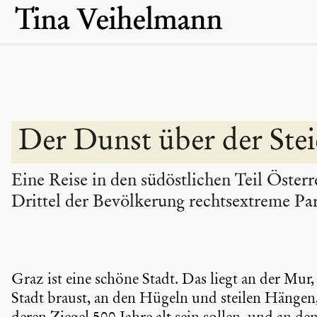
Skip
Tina Veihelmann
to
content
Der Dunst über der Stei
Eine Reise in den südöst­li­chen Teil Öste
Drittel der Bevöl­ke­rung rechts­extreme Pa
Graz ist eine schöne Stadt. Das liegt an der Mur,
Stadt braust, an den Hügeln und steilen Hängen