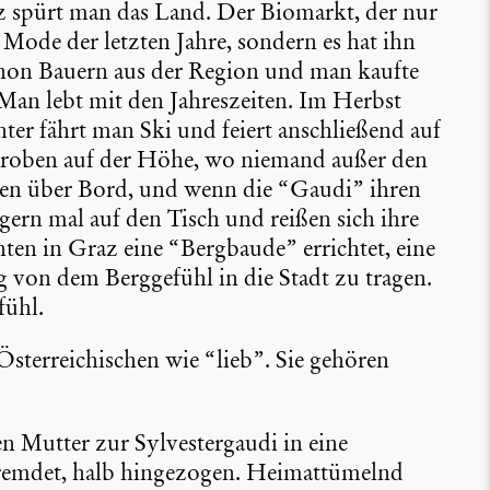
 spürt man das Land. Der Biomarkt, der nur
 Mode der letzten Jahre, sondern es hat ihn
chon Bauern aus der Region und man kaufte
an lebt mit den Jahres­zeiten. Im Herbst
r fährt man Ski und feiert anschlie­ßend auf
 Droben auf der Höhe, wo niemand außer den
en über Bord, und wenn die “Gaudi” ihren
ern mal auf den Tisch und reißen sich ihre
n in Graz eine “Bergbaude” errichtet, eine
g von dem Bergge­fühl in die Stadt zu tragen.
fühl.
ster­rei­chi­schen wie “lieb”. Sie gehören
n Mutter zur Sylves­ter­gaudi in eine
remdet, halb hinge­zogen. Heimat­tü­melnd