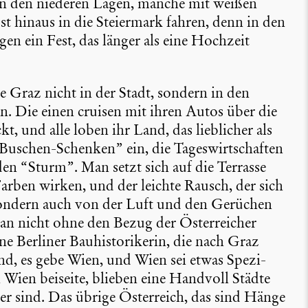
in den niederen Lagen, manche mit weißen
 hinaus in die Steier­mark fahren, denn in den
en ein Fest, das länger als eine Hochzeit
e Graz nicht in der Stadt, sondern in den
n. Die einen cruisen mit ihren Autos über die
, und alle loben ihr Land, das liebli­cher als
Buschen-Schenken” ein, die Tages­wirt­schaften
en “Sturm”. Man setzt sich auf die Terrasse
arben wirken, und der leichte Rausch, der sich
sondern auch von der Luft und den Gerüchen
n nicht ohne den Bezug der Öster­rei­cher
e Berliner Bauhis­to­ri­kerin, die nach Graz
Land, es gebe Wien, und Wien sei etwas Spezi­
 Wien beiseite, blieben eine Handvoll Städte
r sind. Das übrige Öster­reich, das sind Hänge