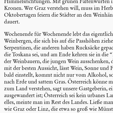
Himmels­rich­tungen. Mit grünen Falten­würfen 
Kronen. Wer Graz verstehen will, muss im Herbst
Oktober­tagen feiern die Städter an den Weinhäng
dauert.
Wochen­ende für Wochen­ende lebt das eigent­lich
Weinbergen, die sich bis auf die Passhöhen ziehe
Serpen­tinen, die anderen haben Rucksäcke gepackt
die Toskana sei, und am Ende kehren sie in die “
der Weinbauern, die jungen Wein ausschenken, d
mit der besten Aussicht, lässt Wein, Sonne und F
bald einstellt, kommt nicht nur vom Alkohol, 
nach Erde und sattem Gras. Öster­reich könne ma
zum Land verstehen, sagt unsere Gastge­berin, ein
ausge­wan­dert ist; Öster­reich sei kein urbanes 
elles, meinte man im Rest des Landes. Ließe man
wie Graz oder Linz, die etwa so groß wie Münste