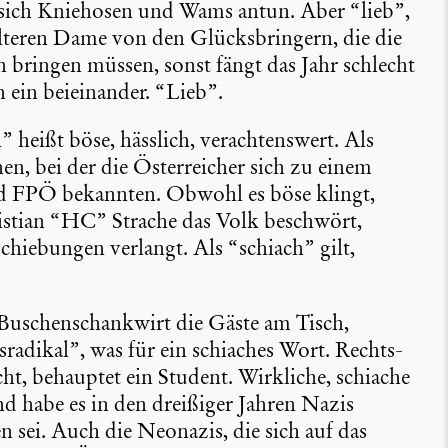
e sich Kniehosen und Wams antun. Aber “lieb”,
älteren Dame von den Glücks­brin­gern, die die
en bringen müssen, sonst fängt das Jahr schlecht
 ein beiein­ander. “Lieb”.
 heißt böse, hässlich, verach­tens­wert. Als
n, bei der die Öster­rei­cher sich zu einem
nd FPÖ bekannten. Obwohl es böse klingt,
stian “HC” Strache das Volk beschwört,
chie­bungen verlangt. Als “schiach” gilt,
schen­schank­wirt die Gäste am Tisch,
­ra­dikal”, was für ein schiaches Wort. Rechts­
icht, behauptet ein Student. Wirkliche, schiache
nd habe es in den dreißiger Jahren Nazis
 sei. Auch die Neonazis, die sich auf das