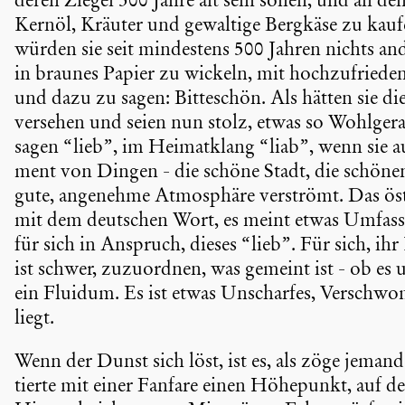
deren Ziegel 500 Jahre alt sein sollen, und an d
Kernöl, Kräuter und gewaltige Bergkäse zu kaufe
würden sie seit mindes­tens 500 Jahren nichts an
in braunes Papier zu wickeln, mit hochzu­frie­d
und dazu zu sagen: Bitte­schön. Als hätten sie d
versehen und seien nun stolz, etwas so Wohlge­ra­
sagen “lieb”, im Heimat­klang “liab”, wenn sie a
ment von Dingen - die schöne Stadt, die schönen 
gute, angenehme Atmosphäre verströmt. Das öster­r
mit dem deutschen Wort, es meint etwas Umfas­se
für sich in Anspruch, dieses “lieb”. Für sich, ihr
ist schwer, zuzuordnen, was gemeint ist - ob e
ein Fluidum. Es ist etwas Unscharfes, Verschwo
liegt.
Wenn der Dunst sich löst, ist es, als zöge jeman
tierte mit einer Fanfare einen Höhepunkt, auf de