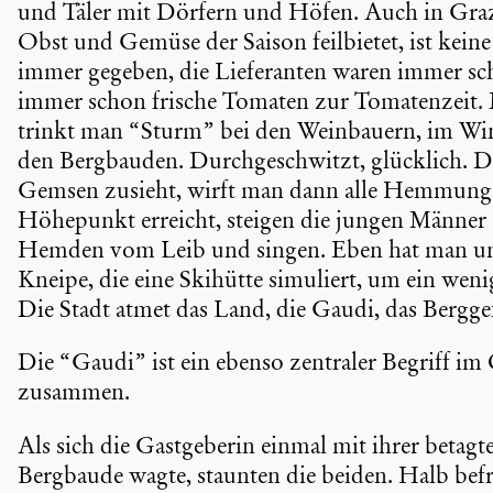
und Täler mit Dörfern und Höfen. Auch in Graz
Obst und Gemüse der Saison feilbietet, ist keine
immer gegeben, die Liefe­ranten waren immer s
immer schon frische Tomaten zur Tomaten­zeit. M
trinkt man “Sturm” bei den Weinbauern, im Winte
den Bergbauden. Durch­ge­schwitzt, glücklich.
Gemsen zusieht, wirft man dann alle Hemmung
Höhepunkt erreicht, steigen die jungen Männer g
Hemden vom Leib und singen. Eben hat man unte
Kneipe, die eine Skihütte simuliert, um ein weni
Die Stadt atmet das Land, die Gaudi, das Bergge­
Die “Gaudi” ist ein ebenso zentraler Begriff im Ö
zusammen.
Als sich die Gastge­berin einmal mit ihrer betagte
Bergbaude wagte, staunten die beiden. Halb bef