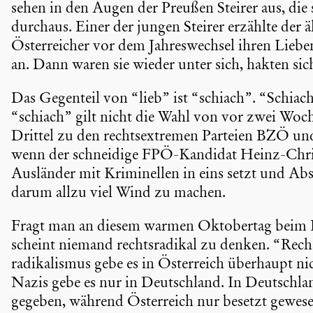
sehen in den Augen der Preußen Steirer aus, di
durchaus. Einer der jungen Steirer erzählte der 
Öster­rei­cher vor dem Jahres­wechsel ihren Lieb
an. Dann waren sie wieder unter sich, hakten sich
Das Gegenteil von “lieb” ist “schiach”. “Schiach”
“schiach” gilt nicht die Wahl von vor zwei Woche
Drittel zu den rechts­extremen Parteien BZÖ u
wenn der schnei­dige FPÖ-Kandidat Heinz-Chri
Ausländer mit Krimi­nellen in eins setzt und Abs
darum allzu viel Wind zu machen.
Fragt man an diesem warmen Oktobertag beim Bu
scheint niemand rechts­ra­dikal zu denken. “Rechs
ra­di­ka­lismus gebe es in Öster­reich überhaupt n
Nazis gebe es nur in Deutsch­land. In Deutsch­la
gegeben, während Öster­reich nur besetzt gewesen