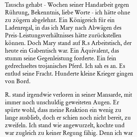
Tauschs gehabt - Wochen seiner Handar­beit gegen
Rührung, Bekenntnis, liebe Worte - ich hätte ohne
zu zögern abgelehnt. Ein König­reich für ein
Laden­regal, in das ich Mary nach Abwägen des
Preis-Leistungsverhältnisses hätte zurück­stellen
können. Doch Mary stand auf R.s Arbeits­tisch, der
heute ein Gaben­tisch war. Ein Äquiva­lent, das
stumm seine Gegen­leis­tung forderte. Ein fein
gedrech­seltes troja­ni­sches Pferd. Ich sah es an. Es
entlud seine Fracht. Hunderte kleine Krieger gingen
von Bord.
R. stand irgendwie verloren in seiner Mansarde, mit
immer noch unschuldig gewei­teten Augen. Er
spürte wohl, dass meine Reaktion ein wenig zu
lange ausblieb, doch er schien noch nicht bereit, zu
zweifeln. Ich stand wie angewur­zelt, kochte und
war zugleich zu keiner Regung fähig. Denn ich war