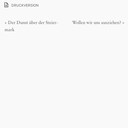
DRUCKVERSION
Beitrags-
« Der Dunst über der Steier­
Wollen wir uns ausziehen? »
mark
Navigation