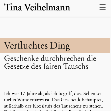
Skip
Tina Veihelmann
to
content
Verfluchtes Ding
Geschenke durch­bre­chen die
Gesetze des fairen Tauschs
Ich war 17 Jahre alt, als ich begriff, dass Schenken
nichts Wunder­bares ist. Das Geschenk behauptet,
außerhalb des Kreis­laufs des Tauschens zu stehen.