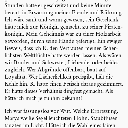
Stunden hatte er geschwitzt und keine Minute
bereut, in Erwartung meiner Freude und Rührung.
Ich wäre sanft und warm gewesen, sein Geschenk
hätte mich zur Königin gemacht, zu seiner Piraten­
kö­nigin. Mein Geheimnis war zu einer Holzar­beit
geworden, durch seine Hände gefertigt. Ein ewiger
Beweis, dass ich R. den Vertrauten meiner lächer­
lichsten Weltflüchte hatte werden lassen. Als wären
wir Bruder und Schwester, Liebende, oder beides
zugleich. Wer Abgründe offenbart, baut auf
Loyalität. Wer Lächer­lich­keit preisgibt, hält die
Kehle hin. R. hatte einen Fetisch daraus gezimmert.
Er hatte dieses Verhältnis dingfest gemacht. Als
hätte ich mich je zu ihm bekannt!
Ich war fassungslos vor Wut. Welche Erpres­sung.
Marys weiße Segel leuch­teten Hohn. Staub­flusen
tanzten im Licht. Hätte ich die Wahl eines fairen