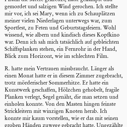
gemordet und salzigen Wind gerochen. Ich stellte
mir vor, ich sei Mary, wenn ich zu Schau­plätzen
meiner vielen Nieder­lagen unterwegs war, zum
Sportfest, zu Feten und Geburts­tags­feiern. Wohl
wissend, wie albern und kindisch dieses Kopfkino
war. Denn ich sah mich tatsäch­lich auf gebleichten
Schiffs­planken stehen, ein Fernrohr in der Hand,
Blick zum Horizont, wie im schlechten Film.
R. hatte mein Vertrauen missbraucht. Länger als
einen Monat hatte er in diesem Zimmer zugebracht,
trotz mörde­ri­scher Sommer­hitze. Er hatte ein
Kunstwerk geschaffen, Hölzchen gehobelt, fragile
Planken verlegt, Segel genäht, die man setzen und
einholen konnte. Von den Masten hingen feinste
Strick­lei­tern mit winzigen Knoten herab. Ich
konnte mir kaum vorstellen, wie er das mit seinen
groben Händen zuwege gebracht hatte. Ungezählte