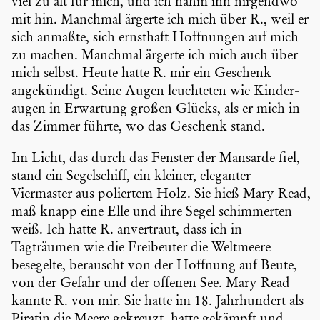
viel zu alt für mich, und ich nahm ihn nirgendwo
mit hin. Manchmal ärgerte ich mich über R., weil er
sich anmaßte, sich ernsthaft Hoffnungen auf mich
zu machen. Manchmal ärgerte ich mich auch über
mich selbst. Heute hatte R. mir ein Geschenk
angekün­digt. Seine Augen leuch­teten wie Kinder­
augen in Erwartung großen Glücks, als er mich in
das Zimmer führte, wo das Geschenk stand.
Im Licht, das durch das Fenster der Mansarde fiel,
stand ein Segel­schiff, ein kleiner, eleganter
Viermaster aus poliertem Holz. Sie hieß Mary Read,
maß knapp eine Elle und ihre Segel schim­merten
weiß. Ich hatte R. anver­traut, dass ich in
Tagträumen wie die Freibeuter die Weltmeere
besegelte, berauscht von der Hoffnung auf Beute,
von der Gefahr und der offenen See. Mary Read
kannte R. von mir. Sie hatte im 18. Jahrhun­dert als
Piratin die Meere gekreuzt, hatte gekämpft und