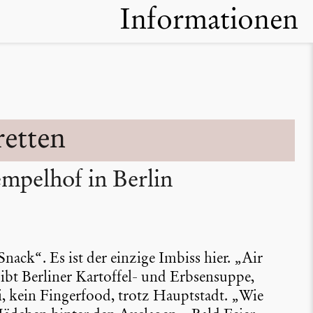
Informationen
retten
mpelhof in Berlin
ack“. Es ist der einzige Imbiss hier. „Air
gibt Berliner Kartoffel- und Erbsen­suppe,
kein Finger­food, trotz Haupt­stadt. „Wie