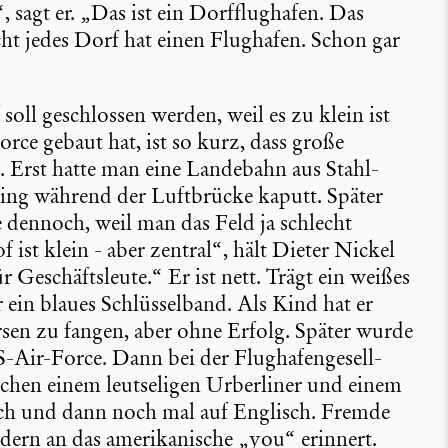
, sagt er. „Das ist ein Dorfflug­hafen. Das
cht jedes Dorf hat einen Flughafen. Schon gar
oll geschlossen werden, weil es zu klein ist
rce gebaut hat, ist so kurz, dass große
. Erst hatte man eine Landebahn aus Stahl­
ie ging während der Luftbrücke kaputt. Später
e dennoch, weil man das Feld ja schlecht
 ist klein - aber zentral“, hält Dieter Nickel
 Geschäfts­leute.“ Er ist nett. Trägt ein weißes
ein blaues Schlüs­sel­band. Als Kind hat er
sen zu fangen, aber ohne Erfolg. Später wurde
-Air-Force. Dann bei der Flugha­fen­ge­sell­
schen einem leutse­ligen Urber­liner und einem
ch und dann noch mal auf Englisch. Fremde
dern an das ameri­ka­ni­sche „you“ erinnert.