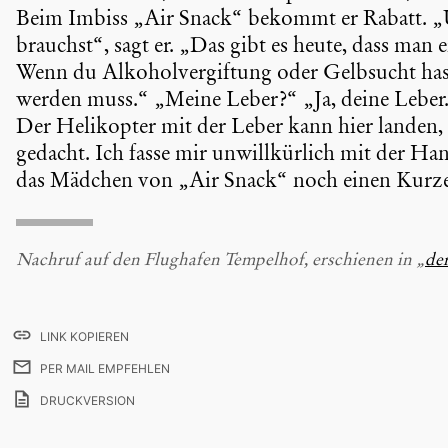
Beim Imbiss „Air Snack“ bekommt er Rabatt. „
brauchst“, sagt er. „Das gibt es heute, dass man e
Wenn du Alkohol­ver­gif­tung oder Gelbsucht has
werden muss.“ „Meine Leber?“ „Ja, deine Leber
Der Heliko­pter mit der Leber kann hier landen, 
gedacht. Ich fasse mir unwill­kür­lich mit der H
das Mädchen von „Air Snack“ noch einen Kurzen
Nachruf auf den Flughafen Tempelhof, erschienen in „
der
LINK KOPIEREN
PER MAIL EMPFEHLEN
DRUCKVERSION