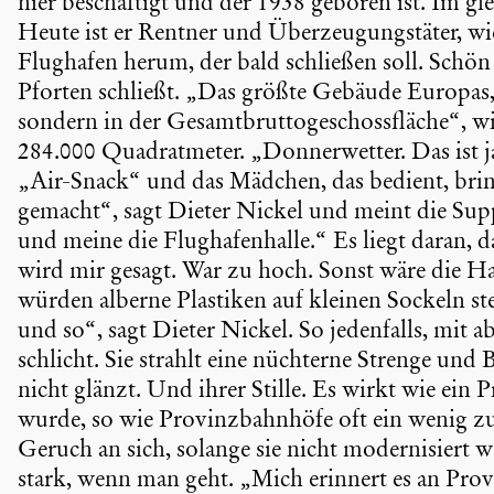
hier beschäf­tigt und der 1938 geboren ist. Im gl
Heute ist er Rentner und Überzeu­gungs­täter, wi
Flughafen herum, der bald schließen soll. Schön 
Pforten schließt. „Das größte Gebäude Europas, 
sondern in der Gesamt­brut­to­ge­schoss­fläche“, wi
284.000 Quadrat­meter. „Donner­wetter. Das ist j
„Air-Snack“ und das Mädchen, das bedient, bringt
gemacht“, sagt Dieter Nickel und meint die Suppe
und meine die Flugha­fen­halle.“ Es liegt daran,
wird mir gesagt. War zu hoch. Sonst wäre die Ha
würden alberne Plastiken auf kleinen Sockeln ste
und so“, sagt Dieter Nickel. So jeden­falls, mit
schlicht. Sie strahlt eine nüchterne Strenge und 
nicht glänzt. Und ihrer Stille. Es wirkt wie ein
wurde, so wie Provinz­bahn­höfe oft ein wenig zu
Geruch an sich, solange sie nicht moder­ni­siert
stark, wenn man geht. „Mich erinnert es an Provi