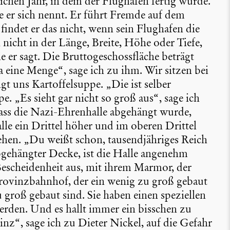
eichen Jahr, in dem der Flughafen fertig wurde.
e er sich nennt. Er führt Fremde auf dem
findet er das nicht, wenn sein Flughafen die
nicht in der Länge, Breite, Höhe oder Tiefe,
e er sagt. Die Brutto­ge­schoss­fläche beträgt
a eine Menge“, sage ich zu ihm. Wir sitzen bei
 uns Kartof­fel­suppe. „Die ist selber
. „Es sieht gar nicht so groß aus“, sage ich
 dass die Nazi-Ehrenhalle abgehängt wurde,
lle ein Drittel höher und im oberen Drittel
hen. „Du weißt schon, tausend­jäh­riges Reich
 abgehängter Decke, ist die Halle angenehm
Beschei­den­heit aus, mit ihrem Marmor, der
 Provinz­bahnhof, der ein wenig zu groß gebaut
 groß gebaut sind. Sie haben einen spezi­ellen
 werden. Und es hallt immer ein bisschen zu
nz“, sage ich zu Dieter Nickel, auf die Gefahr