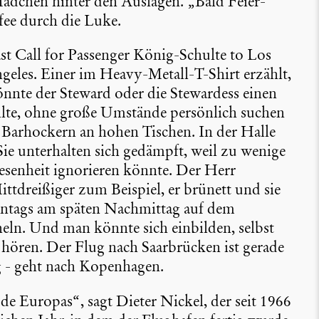
 Mädchen hinter den Auslagen. „Bald Feier­
fee durch die Luke.
Last Call for Passenger König-Schulte to Los
ngeles. Einer im Heavy-Metall-T-Shirt erzählt,
nte der Steward oder die Stewar­dess einen
llte, ohne große Umstände persön­lich suchen
 Barho­ckern an hohen Tischen. In der Halle
 Sie unter­halten sich gedämpft, weil zu wenige
sen­heit ignorieren könnte. Der Herr
ttdrei­ßiger zum Beispiel, er brünett und sie
onntags am späten Nachmittag auf dem
ln. Und man könnte sich einbilden, selbst
 hören. Der Flug nach Saarbrü­cken ist gerade
g - geht nach Kopen­hagen.
e Europas“, sagt Dieter Nickel, der seit 1966