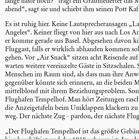
lange haste noch?“ fragt ein Graume­lierter das
abend“, sagt sie und schiebt ihm seinen Pott Kaf
Es ist ruhig hier. Keine Lautspre­cher­an­sagen „
Angeles“. Keiner fliegt von hier aus nach Los A
er komme gerade aus Basel. Abgesehen davon kön
Fluggast, falls er wirklich abhanden kommen so
gehen. Vor „Air Snack“ sitzen acht Reisende auf
warten weitere verein­zelte Gäste in Sitzschalen.
Menschen im Raum sind, als dass man ihre Anwe
gegenüber könnte sich erinnern, an die beiden Mi
mittel­blond mit ihrem Bezie­hungs­pro­blem. S
Flughafen Tempelhof. Man hört Zeitungen rasche
die Anzei­ge­ta­feln beim Umklappen klackern zu
weg. Der nächste Zug - pardon, der nächste Flu
„Der Flughafen Tempelhof ist das größte Gebäud