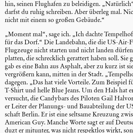
hin, seinen Flughafen zu belei­digen. „Natürlich“
darfst du ruhig schreiben. Aber überleg mal. Ni
nicht mit einem so großen Gebäude.“
„Moment mal“, sage ich. „Ich dachte Tempelhof s
für das Dorf.“ Die Landebahn, die die US-Air-Fo
Flugzeuge nicht starten und nicht landen dürfen
platten, die schreck­lich gerattert haben soll. S
gab es eine Bahn aus Asphalt, aber zu kurz ist si
vergrö­ßern kann, mitten in der Stadt. „Tempelhof
dagegen. „Das hat viele Vorteile. Zum Beispiel für
T-Shirt und helle Blue Jeans. Um den Hals hat er 
versucht, die Candybars des Piloten Gail Halvor
er Leiter der Planungs- und Bauab­tei­lung der US
schaft Berlin. Er ist eine seltsame Kreuzung zwi
American Guy. Manche Worte sagt er auf Deuts
duzt er mitunter, was nicht respektlos wirkt, son