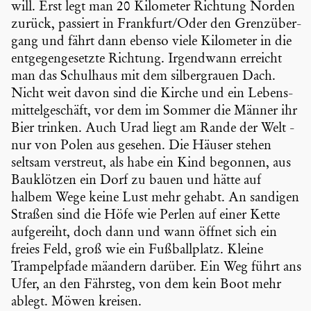
will. Erst legt man 20 Kilometer Richtung Norden
zurück, passiert in Frankfurt/Oder den Grenz­über­
gang und fährt dann ebenso viele Kilometer in die
entge­gen­ge­setzte Richtung. Irgend­wann erreicht
man das Schulhaus mit dem silber­grauen Dach.
Nicht weit davon sind die Kirche und ein Lebens­
mit­tel­ge­schäft, vor dem im Sommer die Männer ihr
Bier trinken. Auch Urad liegt am Rande der Welt -
nur von Polen aus gesehen. Die Häuser stehen
seltsam verstreut, als habe ein Kind begonnen, aus
Bauklötzen ein Dorf zu bauen und hätte auf
halbem Wege keine Lust mehr gehabt. An sandigen
Straßen sind die Höfe wie Perlen auf einer Kette
aufge­reiht, doch dann und wann öffnet sich ein
freies Feld, groß wie ein Fußball­platz. Kleine
Trampel­pfade mäandern darüber. Ein Weg führt ans
Ufer, an den Fährsteg, von dem kein Boot mehr
ablegt. Möwen kreisen.