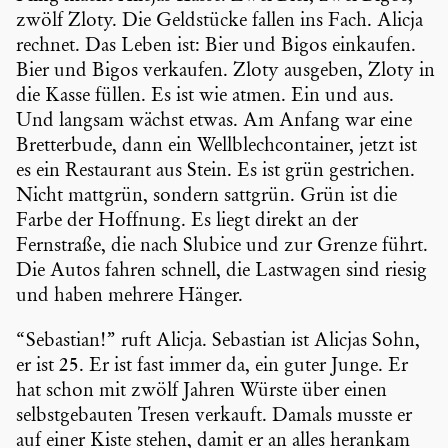
zwölf Zloty. Die Geldstücke fallen ins Fach. Alicja
rechnet. Das Leben ist: Bier und Bigos einkaufen.
Bier und Bigos verkaufen. Zloty ausgeben, Zloty in
die Kasse füllen. Es ist wie atmen. Ein und aus.
Und langsam wächst etwas. Am Anfang war eine
Bretter­bude, dann ein Wellblech­con­tainer, jetzt ist
es ein Restau­rant aus Stein. Es ist grün gestri­chen.
Nicht mattgrün, sondern sattgrün. Grün ist die
Farbe der Hoffnung. Es liegt direkt an der
Fernstraße, die nach Slubice und zur Grenze führt.
Die Autos fahren schnell, die Lastwagen sind riesig
und haben mehrere Hänger.
“Sebastian!” ruft Alicja. Sebastian ist Alicjas Sohn,
er ist 25. Er ist fast immer da, ein guter Junge. Er
hat schon mit zwölf Jahren Würste über einen
selbst­ge­bauten Tresen verkauft. Damals musste er
auf einer Kiste stehen, damit er an alles herankam