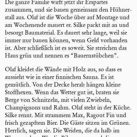
Die ganze Familie wirft jetzt ihr Erspartes
zusammen, und sie bauen gemeinsam den Hühner­
stall aus. Olaf ist die Woche über auf Montage und
am Wochen­ende mauert er. Silke packt mit an und
besorgt Bauma­te­rial. Es dauert sehr lange, weil sie
immer nur bauen können, wenn Geld vorhanden
ist. Aber schließ­lich ist es soweit. Sie streichen das
Haus grün und nennen es “Bauern­stüb­chen”.
Olaf kleidet die Wände mit Holz aus, so dass es
aussieht wie in einer finni­schen Sauna. Es ist
gemütlich. Von der Decke herab hängen kleine
Stoff­hexen. Wenn das Wetter gut ist, braten sie
Berge von Schnit­zeln, mit vielen Zwiebeln,
Champi­gnons und Rahm. Olaf steht in der Küche.
Silke rennt. Mit strammem Max, Ragout Fin und
frisch gezapftem Bier. Die Gäste sitzen im Grünen.
Herrlich, sagen sie. Die Weiden, die da halb im