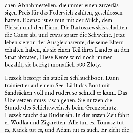
chen Abnah­me­stellen, die immer einen zuver­läs­
sigen Preis für das Federvieh zahlten, geschlossen
hatten. Ebenso ist es nun mit der Milch, dem
Fleisch und den Eiern. Die Barto­szew­skis schafften
die Gänse ab, und etwas später die Schweine. Jetzt
leben sie von der Ausgleichs­rente, die seine Eltern
erhalten haben, als sie einen Teil ihres Landes an den
Staat abtraten, Diese Rente wird noch immer
bezahlt, sie beträgt monatlich 300 Zloty.
Leszek besorgt ein stabiles Schlauch­boot. Dann
trainiert er auf einem See. Lädt das Boot mit
Sandsä­cken voll und rudert so schnell er kann. Das
Übersetzen muss rasch gehen. Sie nutzen die
Stunde des Schicht­wech­sels beim Grenz­schutz.
Leszek taucht das Ruder ein. In der ersten Zeit fährt
er Wodka und Zigaretten. Alle tun es. Tomasz tut
es, Radek tut es, und Adam tut es auch. Er zieht die