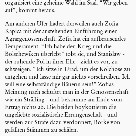
organi­siert eine geheime Wahl im Saal. “Wir geben
auf”, kommt heraus.
Am anderen Ufer hadert derweilen auch Zofia
Kapica mit der anste­henden Einfüh­rung einer
Agrar­ge­nos­sen­schaft. Zofia hat ein aufbrau­sendes
Tempe­ra­ment. “Ich habe den Krieg und die
Bolsche­wiken überlebt” tobt sie, und Stanislaw -
der ruhende Pol in ihrer Ehe - zieht es vor, zu
schweigen. “Ich sitze in Urad, um der Kolchose zu
entgehen und lasse mir gar nichts vorschreiben. Ich
will eine selbst­stän­dige Bäuerin sein!” Zofias
Meinung nach schuftet man in der Genos­sen­schaft
wie ein Sträfling - und bekomme am Ende vom
Ertrag nichts ab. Die beiden boykot­tieren die
ungeliebte sozia­lis­ti­sche Errun­gen­schaft - und
werden zur Strafe dazu verdon­nert, Borke von
gefällten Stämmen zu schälen.