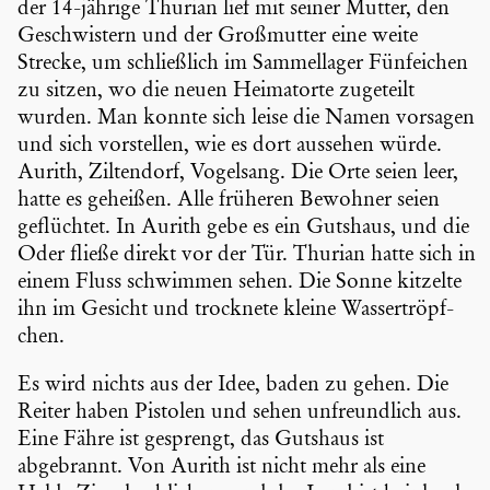
der 14-jährige Thurian lief mit seiner Mutter, den
Geschwis­tern und der Großmutter eine weite
Strecke, um schließ­lich im Sammel­lager Fünfei­chen
zu sitzen, wo die neuen Heimat­orte zugeteilt
wurden. Man konnte sich leise die Namen vorsagen
und sich vorstellen, wie es dort aussehen würde.
Aurith, Zilten­dorf, Vogelsang. Die Orte seien leer,
hatte es geheißen. Alle früheren Bewohner seien
geflüchtet. In Aurith gebe es ein Gutshaus, und die
Oder fließe direkt vor der Tür. Thurian hatte sich in
einem Fluss schwimmen sehen. Die Sonne kitzelte
ihn im Gesicht und trocknete kleine Wasser­tröpf­
chen.
Es wird nichts aus der Idee, baden zu gehen. Die
Reiter haben Pistolen und sehen unfreund­lich aus.
Eine Fähre ist gesprengt, das Gutshaus ist
abgebrannt. Von Aurith ist nicht mehr als eine