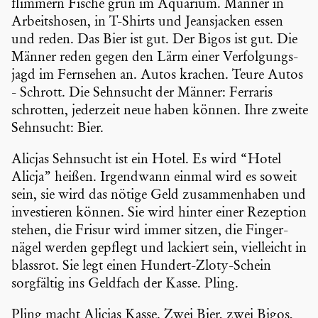
flimmern Fische grün im Aquarium. Männer in
Arbeits­hosen, in T-Shirts und Jeans­ja­cken essen
und reden. Das Bier ist gut. Der Bigos ist gut. Die
Männer reden gegen den Lärm einer Verfol­gungs­
jagd im Fernsehen an. Autos krachen. Teure Autos
- Schrott. Die Sehnsucht der Männer: Ferraris
schrotten, jederzeit neue haben können. Ihre zweite
Sehnsucht: Bier.
Alicjas Sehnsucht ist ein Hotel. Es wird “Hotel
Alicja” heißen. Irgend­wann einmal wird es soweit
sein, sie wird das nötige Geld zusam­men­haben und
inves­tieren können. Sie wird hinter einer Rezeption
stehen, die Frisur wird immer sitzen, die Finger­
nägel werden gepflegt und lackiert sein, vielleicht in
blassrot. Sie legt einen Hundert-Zloty-Schein
sorgfältig ins Geldfach der Kasse. Pling.
Pling macht Alicjas Kasse. Zwei Bier, zwei Bigos,