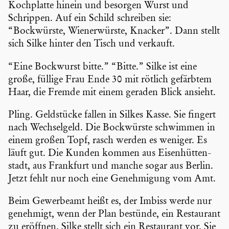
Kochplatte hinein und besorgen Wurst und
Schrippen. Auf ein Schild schreiben sie:
“Bockwürste, Wiener­würste, Knacker”. Dann stellt
sich Silke hinter den Tisch und verkauft.
“Eine Bockwurst bitte.” “Bitte.” Silke ist eine
große, füllige Frau Ende 30 mit rötlich gefärbtem
Haar, die Fremde mit einem geraden Blick ansieht.
Pling. Geldstücke fallen in Silkes Kasse. Sie fingert
nach Wechsel­geld. Die Bockwürste schwimmen in
einem großen Topf, rasch werden es weniger. Es
läuft gut. Die Kunden kommen aus Eisen­hüt­ten­
stadt, aus Frankfurt und manche sogar aus Berlin.
Jetzt fehlt nur noch eine Geneh­mi­gung vom Amt.
Beim Gewer­beamt heißt es, der Imbiss werde nur
genehmigt, wenn der Plan bestünde, ein Restau­rant
zu eröffnen. Silke stellt sich ein Restau­rant vor. Sie