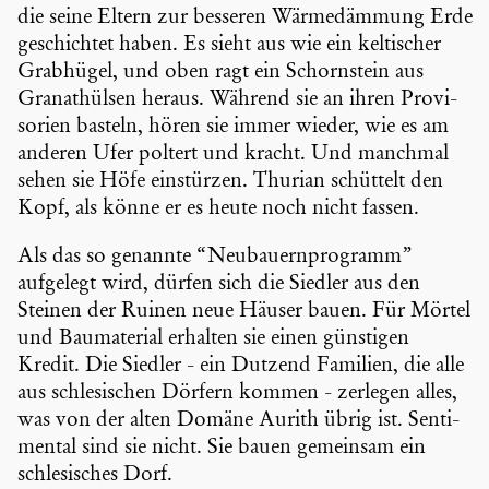
die seine Eltern zur besseren Wärme­däm­mung Erde
geschichtet haben. Es sieht aus wie ein kelti­scher
Grabhügel, und oben ragt ein Schorn­stein aus
Granat­hülsen heraus. Während sie an ihren Provi­
so­rien basteln, hören sie immer wieder, wie es am
anderen Ufer poltert und kracht. Und manchmal
sehen sie Höfe einstürzen. Thurian schüttelt den
Kopf, als könne er es heute noch nicht fassen.
Als das so genannte “Neubau­ern­pro­gramm”
aufgelegt wird, dürfen sich die Siedler aus den
Steinen der Ruinen neue Häuser bauen. Für Mörtel
und Bauma­te­rial erhalten sie einen günstigen
Kredit. Die Siedler - ein Dutzend Familien, die alle
aus schle­si­schen Dörfern kommen - zerlegen alles,
was von der alten Domäne Aurith übrig ist. Senti­
mental sind sie nicht. Sie bauen gemeinsam ein
schle­si­sches Dorf.