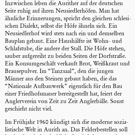
Inzwi­schen leben die Aurither auf der deutschen
Seite ruhig auf ihren Neusied­ler­höfen. Man hat
ähnliche Erinne­rungen, spricht den gleichen schle­si­
schen Dialekt, selbst die Höfe ähneln sich. Ein
Neusied­lerhof wird stets nach ein und demselben
Bauplan gebaut. Eine Haushälfte ist Wohn- und
Schlaf­stube, die andere der Stall. Die Höfe stehen,
sauber aufge­reiht zu beiden Seiten der Dorfstraße.
Ein Konsum­ge­schäft verkauft Brot, Weißkraut und
Brause­pulver. Im “Tanzsaal”, den die jungen
Männer aus den Steinen gebaut haben, die das
“Nationale Aufbau­werk” eigent­lich für den Bau
einer Fried­hofs­mauer bereit­ge­stellt hat, feiert der
Angler­verein von Zeit zu Zeit Angler­bälle. Sonst
geschieht nicht viel.
Im Frühjahr 1960 kündigt sich die moderne sozia­
lis­ti­sche Welt in Aurith an. Das Felder­be­stellen soll