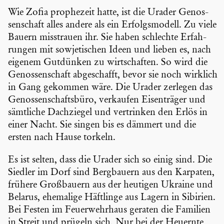
Wie Zofia prophe­zeit hatte, ist die Urader Genos­
sen­schaft alles andere als ein Erfolgs­mo­dell. Zu viele
Bauern misstrauen ihr. Sie haben schlechte Erfah­
rungen mit sowje­ti­schen Ideen und lieben es, nach
eigenem Gutdünken zu wirtschaften. So wird die
Genos­sen­schaft abgeschafft, bevor sie noch wirklich
in Gang gekommen wäre. Die Urader zerlegen das
Genos­sen­schafts­büro, verkaufen Eisen­träger und
sämtliche Dachziegel und vertrinken den Erlös in
einer Nacht. Sie singen bis es dämmert und die
ersten nach Hause torkeln.
Es ist selten, dass die Urader sich so einig sind. Die
Siedler im Dorf sind Bergbauern aus den Karpaten,
frühere Großbauern aus der heutigen Ukraine und
Belarus, ehemalige Häftlinge aus Lagern in Sibirien.
Bei Festen im Feuer­wehr­haus geraten die Familien
in Streit und prügeln sich. Nur bei der Heuernte