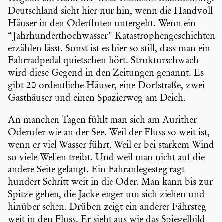
Deutsch­land sieht hier nur hin, wenn die Handvoll
Häuser in den Oderfluten untergeht. Wenn ein
“Jahrhun­dert­hoch­wasser” Katastro­phen­ge­schichten
erzählen lässt. Sonst ist es hier so still, dass man ein
Fahrrad­pedal quiet­schen hört. Struk­tur­schwach
wird diese Gegend in den Zeitungen genannt. Es
gibt 20 ordent­liche Häuser, eine Dorfstraße, zwei
Gasthäuser und einen Spazierweg am Deich.
An manchen Tagen fühlt man sich am Aurither
Oderufer wie an der See. Weil der Fluss so weit ist,
wenn er viel Wasser führt. Weil er bei starkem Wind
so viele Wellen treibt. Und weil man nicht auf die
andere Seite gelangt. Ein Fähran­le­ge­steg ragt
hundert Schritt weit in die Oder. Man kann bis zur
Spitze gehen, die Jacke enger um sich ziehen und
hinüber sehen. Drüben zeigt ein anderer Fährsteg
weit in den Fluss. Er sieht aus wie das Spiegel­bild