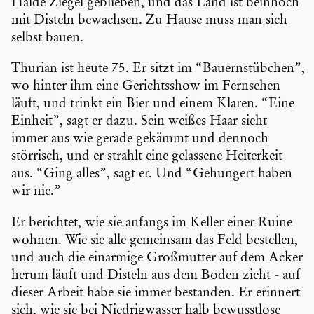
Halde Ziegel geblieben, und das Land ist beinhoch
mit Disteln bewachsen. Zu Hause muss man sich
selbst bauen.
Thurian ist heute 75. Er sitzt im “Bauern­stüb­chen”,
wo hinter ihm eine Gerichts­show im Fernsehen
läuft, und trinkt ein Bier und einem Klaren. “Eine
Einheit”, sagt er dazu. Sein weißes Haar sieht
immer aus wie gerade gekämmt und dennoch
störrisch, und er strahlt eine gelassene Heiter­keit
aus. “Ging alles”, sagt er. Und “Gehungert haben
wir nie.”
Er berichtet, wie sie anfangs im Keller einer Ruine
wohnen. Wie sie alle gemeinsam das Feld bestellen,
und auch die einarmige Großmutter auf dem Acker
herum läuft und Disteln aus dem Boden zieht - auf
dieser Arbeit habe sie immer bestanden. Er erinnert
sich, wie sie bei Niedrig­wasser halb bewusst­lose