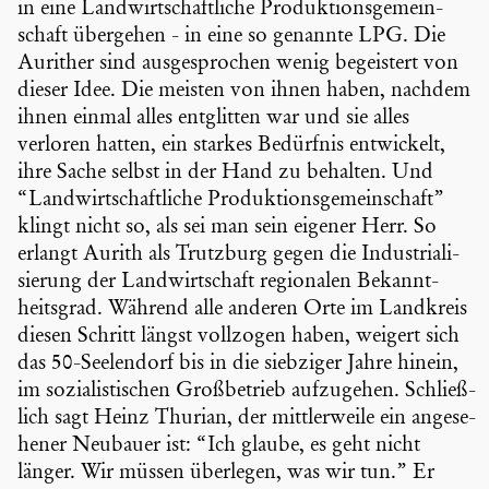
in eine Landwirt­schaft­liche Produk­ti­ons­ge­mein­
schaft übergehen - in eine so genannte LPG. Die
Aurither sind ausge­spro­chen wenig begeis­tert von
dieser Idee. Die meisten von ihnen haben, nachdem
ihnen einmal alles entglitten war und sie alles
verloren hatten, ein starkes Bedürfnis entwi­ckelt,
ihre Sache selbst in der Hand zu behalten. Und
“Landwirt­schaft­liche Produk­ti­ons­ge­mein­schaft”
klingt nicht so, als sei man sein eigener Herr. So
erlangt Aurith als Trutzburg gegen die Indus­tria­li­
sie­rung der Landwirt­schaft regio­nalen Bekannt­
heits­grad. Während alle anderen Orte im Landkreis
diesen Schritt längst vollzogen haben, weigert sich
das 50-Seelendorf bis in die siebziger Jahre hinein,
im sozia­lis­ti­schen Großbe­trieb aufzu­gehen. Schließ­
lich sagt Heinz Thurian, der mittler­weile ein angese­
hener Neubauer ist: “Ich glaube, es geht nicht
länger. Wir müssen überlegen, was wir tun.” Er