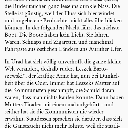
die Ruder tauchen ganz leise ins dunkle Nass. Die
Stelle ist günstig, weil der Fluss sich hier windet
und ungebe­tene Beobachter nicht alles überbli­cken
können. In der folgenden Nacht fährt das nächste
Boot. Die Boote haben kein Licht. Sie fahren
Waren, Schnaps und Zigaretten und manchmal
Fahrgäste aus östlichen Ländern ans Aurither Ufer.
In Urad hat sich völlig unver­hofft die ganze kleine
Welt verändert, deshalb rudert Leszek Barto­
szewski*, der kräftige Arme hat, nun bei Dunkel­
heit über die Oder. Immer hat Leszeks Mutter auf
die Kommu­nisten geschimpft, die Schuld daran
waren, dass man nichts kaufen konnte. Dann haben
Mutters Tiraden mit einem mal aufgehört - und
seither hat sie die Kommu­nisten nie wieder
erwähnt. Statt­dessen sprachen sie darüber, dass sich
die Gänse­zucht nicht mehr lohnte, weil die staat­li­