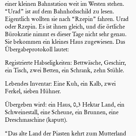
einer kleinen Bahnsta­tion weit im Westen stehen.
“Urad” ist auf dem Bahnhofs­schild zu lesen.
Eigent­lich wollten sie nach “Rzepin” fahren. Urad
oder Rzepin. Es ist ihnen gleich, und die örtliche
Bürokratie nimmt es dieser Tage nicht sehr genau.
Sie bekommen ein kleines Haus zugewiesen. Das
Überga­be­pro­to­koll lautet:
Regis­trierte Habse­lig­keiten: Bettwä­sche, Geschirr,
ein Tisch, zwei Betten, ein Schrank, zehn Stühle.
Lebendes Inventar: Eine Kuh, ein Kalb, zwei
Ferkel, sieben Hühner.
Übergeben wird: ein Haus, 0,3 Hektar Land, ein
Schwei­ne­stall, eine Scheune, ein Brunnen, eine
Dresch­ma­schine (kaputt).
“Das alte Land der Piasten kehrt zum Mutter­land