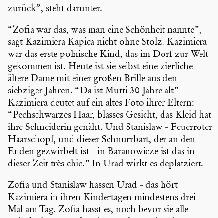
zurück”, steht darunter.
“Zofia war das, was man eine Schönheit nannte”,
sagt Kazimiera Kapica nicht ohne Stolz. Kazimiera
war das erste polnische Kind, das im Dorf zur Welt
gekommen ist. Heute ist sie selbst eine zierliche
ältere Dame mit einer großen Brille aus den
siebziger Jahren. “Da ist Mutti 30 Jahre alt” -
Kazimiera deutet auf ein altes Foto ihrer Eltern:
“Pechschwarzes Haar, blasses Gesicht, das Kleid hat
ihre Schnei­derin genäht. Und Stanislaw - Feuer­roter
Haarschopf, und dieser Schnurr­bart, der an den
Enden gezwir­belt ist - in Barano­wicze ist das in
dieser Zeit très chic.” In Urad wirkt es deplat­ziert.
Zofia und Stanislaw hassen Urad - das hört
Kazimiera in ihren Kinder­tagen mindes­tens drei
Mal am Tag. Zofia hasst es, noch bevor sie alle