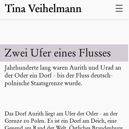
Skip
Tina Veihelmann
to
content
Zwei Ufer eines Flusses
Jahrhun­derte lang waren Aurith und Urad an
der Oder ein Dorf - bis der Fluss deutsch-
polnische Staats­grenze wurde.
Das Dorf Aurith liegt am Ufer der Oder - an der
Grenze zu Polen. Es ist ein Dorf am Deich, eine
Gegend am Rand der Welt. Östliches Branden­burg.