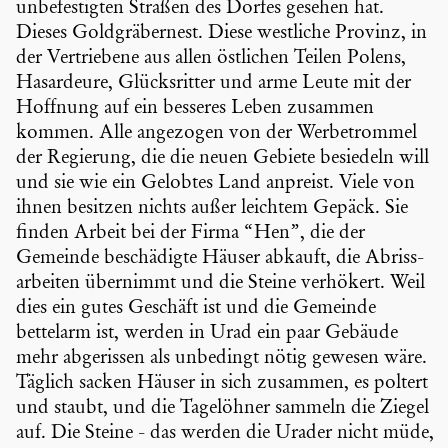
unbefes­tigten Straßen des Dorfes gesehen hat.
Dieses Goldgrä­ber­nest. Diese westliche Provinz, in
der Vertrie­bene aus allen östlichen Teilen Polens,
Hasar­deure, Glücks­ritter und arme Leute mit der
Hoffnung auf ein besseres Leben zusammen
kommen. Alle angezogen von der Werbe­trommel
der Regierung, die die neuen Gebiete besiedeln will
und sie wie ein Gelobtes Land anpreist. Viele von
ihnen besitzen nichts außer leichtem Gepäck. Sie
finden Arbeit bei der Firma “Hen”, die der
Gemeinde beschä­digte Häuser abkauft, die Abriss­
ar­beiten übernimmt und die Steine verhökert. Weil
dies ein gutes Geschäft ist und die Gemeinde
bettelarm ist, werden in Urad ein paar Gebäude
mehr abgerissen als unbedingt nötig gewesen wäre.
Täglich sacken Häuser in sich zusammen, es poltert
und staubt, und die Tagelöhner sammeln die Ziegel
auf. Die Steine - das werden die Urader nicht müde,