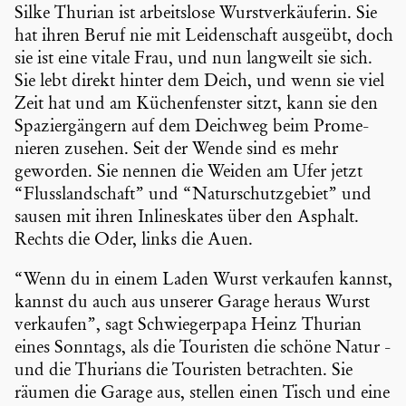
Silke Thurian ist arbeits­lose Wurst­ver­käu­ferin. Sie
hat ihren Beruf nie mit Leiden­schaft ausgeübt, doch
sie ist eine vitale Frau, und nun langweilt sie sich.
Sie lebt direkt hinter dem Deich, und wenn sie viel
Zeit hat und am Küchen­fenster sitzt, kann sie den
Spazier­gän­gern auf dem Deichweg beim Prome­
nieren zusehen. Seit der Wende sind es mehr
geworden. Sie nennen die Weiden am Ufer jetzt
“Fluss­land­schaft” und “Natur­schutz­ge­biet” und
sausen mit ihren Inline­skates über den Asphalt.
Rechts die Oder, links die Auen.
“Wenn du in einem Laden Wurst verkaufen kannst,
kannst du auch aus unserer Garage heraus Wurst
verkaufen”, sagt Schwie­ger­papa Heinz Thurian
eines Sonntags, als die Touristen die schöne Natur -
und die Thurians die Touristen betrachten. Sie
räumen die Garage aus, stellen einen Tisch und eine